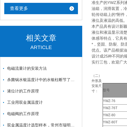
准生产的YWZ系列
查看更多
油箱，润滑装置，
轮传动箱上的*附件
液位及液温的高低
本产品具有设计新
液位和液温显示清
相关文章
体感等特点，它具
*，坚固、防裂、防
ARTICLE
优点。该产品根据
设计成25种不同的
实行三包，欢迎广
电磁流量计的安装方法
（二）
杀菌锅水银温度计中的水银柱断节了怎么办？
外形及
安装尺
型号
液位计的工作原理
寸：
YWZ-76
工业用双金属温度计
YWZ-76T
电磁阀的工作原理
YWZ-80
YWZ-80T
双金属温度计选型样本，常州市瑞明仪表厂为你解决问题