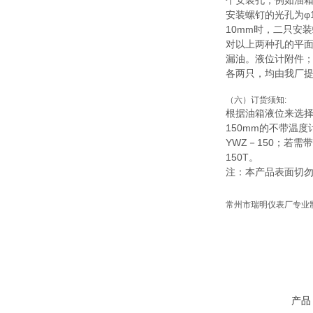
个安装孔，例如油箱
安装螺钉的光孔为φ
10mm时，二只安
对以上两种孔的平
漏油。液位计附件
各两只，均由我厂
（六）订货须知:
根据油箱液位来选
150mm的不带温
YWZ－150；若需
150T。
注：本产品表面切
常州市瑞明仪表厂专业
产品