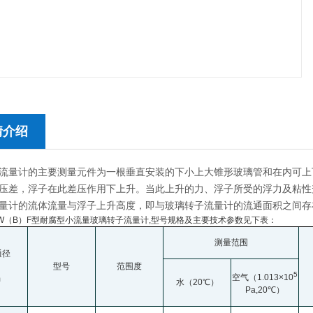
情介绍
流量计的主要测量元件为一根垂直安装的下小上大锥形玻璃管和在内可上
压差，浮子在此差压作用下上升。当此上升的力、浮子所受的浮力及粘性
量计的流体流量与浮子上升高度，即与玻璃转子流量计的流通面积之间存
）W（B）F型耐腐型小流量玻璃转子流量计,型号规格及主要技术参数见下表：
测量范围
通径
型号
范围度
5
空气（1.013
×
10
m
水（20
℃
）
Pa,20
℃
）