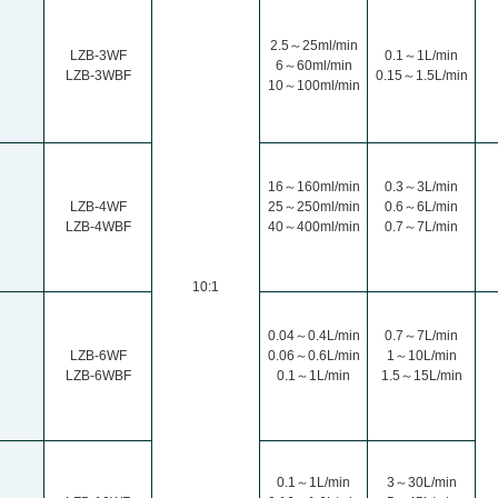
2.5
～25ml/min
LZB-3WF
0.1
～1L/min
6
～60ml/min
LZB-3WBF
0.15
～1.5L/min
10
～100ml/min
16
～160ml/min
0.3
～3L/min
LZB-4WF
25
～250ml/min
0.6
～6L/min
LZB-4WBF
40
～400ml/min
0.7
～7L/min
10:1
0.04
～0.4L/min
0.7
～7L/min
LZB-6WF
0.06
～0.6L/min
1
～10L/min
LZB-6WBF
0.1
～1L/min
1.5
～15L/min
0.1
～1L/min
3
～30L/min