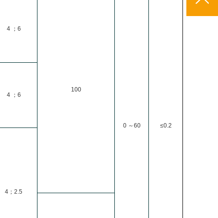
4
；6
100
4
；6
0
～60
≤0.2
4
；2.5