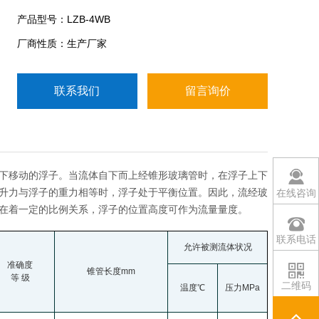
碱、氧化剂、强氧化性酸、有机溶剂和其它具有腐蚀
产品型号：LZB-4WB
性气体或液体介质的流量检测。
厂商性质：生产厂家
联系我们
留言询价
下移动的浮子。当流体自下而上经锥形玻璃管时，在浮子上下
升力与浮子的重力相等时，浮子处于平衡位置。因此，流经玻
在线咨询
在着一定的比例关系，浮子的位置高度可作为流量量度。
联系电话
允许被测流体状况
准确度
锥管长度mm
等 级
二维码
温度
℃
压力MPa