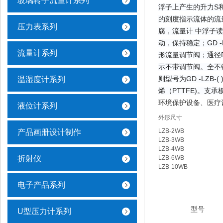
玻璃转子流量计系列
浮子上产生的升力S
的刻度指示流体的流
压力表系列
腐，流量计 中浮子读数
动，保持稳定；GD -
流量计系列
形流量调节阀；通径D
示不带调节阀。全不锈钢
则型号为GD -LZB
温湿度计系列
烯（PTTFE)。支
环境保护设备、医疗
液位计系列
外形尺寸
LZB-2WB
产品画册设计制作
LZB-3WB
LZB-4WB
折射仪
LZB-6WB
LZB-10WB
电子产品系列
型号
U型压力计系列