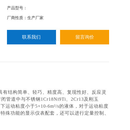
作用，且无纤维、颗粒等杂质，工作温度下运动粘度
产品型号：
小于5&amp;amp;amp;#215;10-
厂商性质：生产厂家
6m&amp;amp;amp;#178;/s的液体
联系我们
留言询价
，具有结构简单、轻巧、精度高、复现性好、反应灵
与不锈钢1Cr18Ni9Ti、2Cr13及刚玉
运动粘度小于5×10-6m²/s的液体，对于运动粘度
与具有特殊功能的显示仪表配套，还可以进行定量控制、