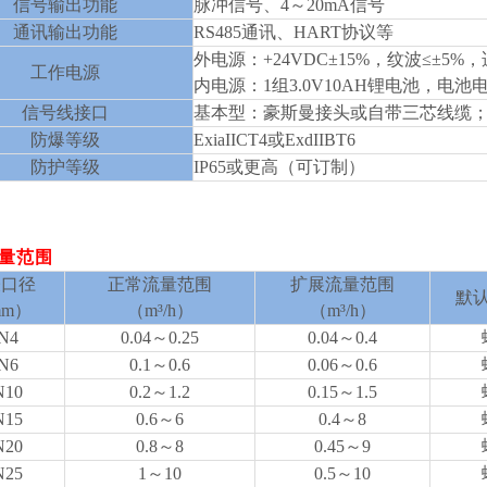
信号输出功能
脉冲信号、4～20mA信号
通讯输出功能
RS485通讯、HART协议等
外电源：+24VDC±15%，纹波≤±5%
工作电源
内电源：1组3.0V10AH锂电池，电池电
信号线接口
基本型：豪斯曼接头或自带三芯线缆；防
防爆等级
ExiaIICT4或ExdIIBT6
防护等级
IP65或更高（可订制）
流量范围
表口径
正常流量范围
扩展流量范围
默
mm）
（m³/h）
（m³/h）
N4
0.04～0.25
0.04～0.4
N6
0.1～0.6
0.06～0.6
N10
0.2～1.2
0.15～1.5
N15
0.6～6
0.4～8
N20
0.8～8
0.45～9
N25
1～10
0.5～10