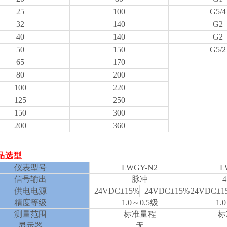
25
100
G5/4
32
140
G2
40
140
G2
50
150
G5/2
65
170
80
200
100
220
125
250
150
300
200
360
品选型
仪表型号
LWGY-N2
L
信号输出
脉冲
4
供电电源
+24VDC±15%
+24VDC±15%
24VDC±1
精度等级
1.0～0.5级
1.
测量范围
标准量程
标
显示器
无