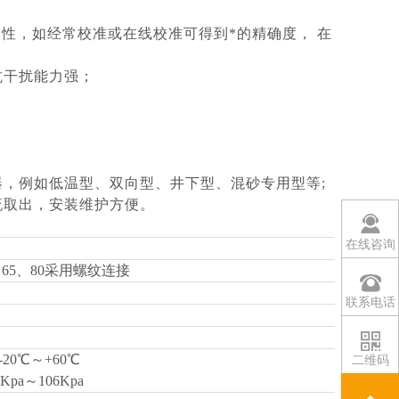
重复性，如经常校准或在线校准可得到*的精确度， 在
抗干扰能力强；
，例如低温型、双向型、井下型、混砂专用型等;
流取出，安装维护方便。
在线咨询
50、65、80采用螺纹连接
联系电话
20℃～+60℃
二维码
a～106Kpa