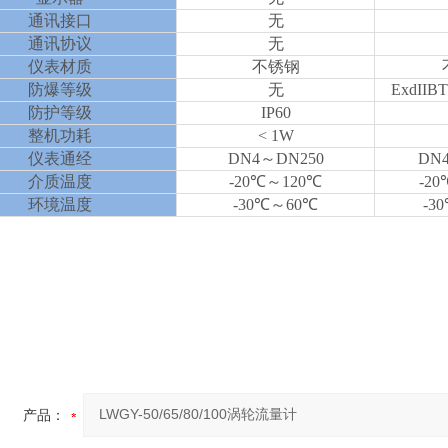
通讯接口
无
通讯协议
无
仪表材质
不锈钢
防爆等级
无
ExdIIB
防护等级
IP60
整机功耗
< 1W
仪表通经
DN4～DN250
DN
介质温度
-20℃～120℃
-2
环境温度
-30℃～60℃
-3
产品：