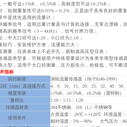
一般可达±1%R、±0.5%R，高精度型可达±0.2%R；
好，短期重复性可达0.05%～0.2%，正是由于具有良好的
算中是优先选用的流量计；
冲频率信号，适用总量计量及与计算机连接，无零点漂移，
很高的频率信号（3～4kHz），信号分辨力强；
，中大口径可达1:20，小口径为1:10；
凑轻巧，安装维护方便，流通能力大；
压测量，仪表表体上不必开孔，易制成高压型仪表；
传感器类型多，可根据用户特殊需要设计为各类专用型传感器
插入型，适用于大口径测量，压力损失小，价格低，可不断
技术指标
执行标准
涡轮流量传感器（JB/T9246-1999）
口径（mm）及连接方式
4、6、10、15、20、25、32、40、
精度等级
±1%R、±0.5%R、±0.2%R（需特制）
量程比
1:10；1:15；1:20
传感器材质
304不锈钢、316（L）不锈钢等
介质温度：-20℃～+120℃ 环境温度：-
使用条件
相对湿度：5%～90% 大气压力：86Kp