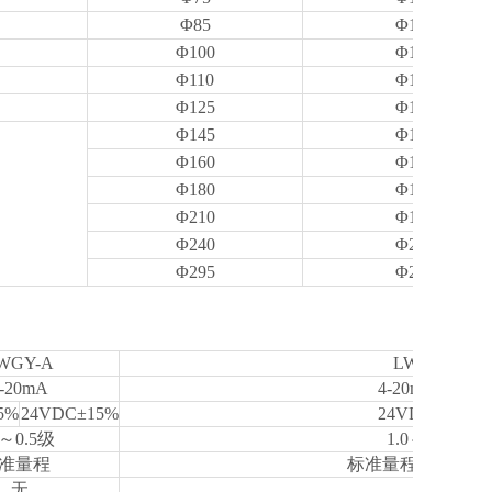
Φ85
Φ14
Φ100
Φ14
Φ110
Φ18
Φ125
Φ18
Φ145
Φ18
Φ160
Φ18
Φ180
Φ18
Φ210
Φ18
Φ240
Φ22
Φ295
Φ22
WGY-A
LWGY-E
-20mA
4-20mA/脉冲
5%
24VDC±15%
24VDC±15%
0～0.5级
1.0～0.5级
准量程
标准量程或扩展量
无
有