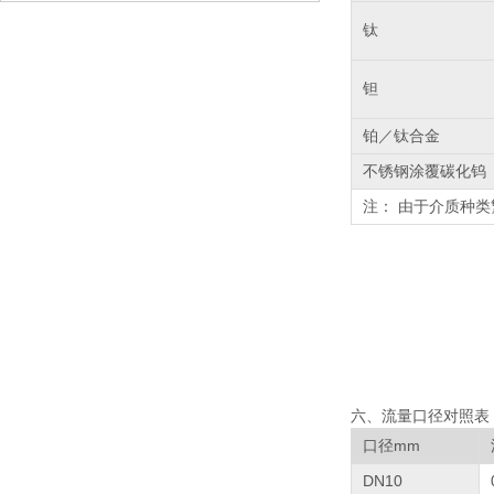
钛
钽
铂／钛合金
不锈钢涂覆碳化钨
注： 由于介质种
六、流量口径对照表
口径
mm
DN10