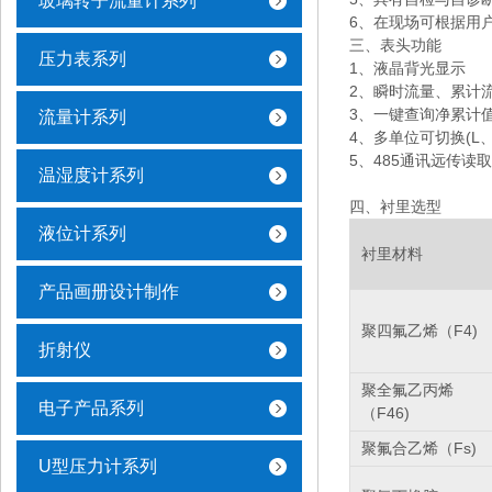
玻璃转子流量计系列
6、在现场可根据用
三、表头功能
压力表系列
1、液晶背光显示
2、瞬时流量、累计
3、一键查询净累计
流量计系列
4、多单位可切换(L、m
5、485通讯远传读
温湿度计系列
四、衬里选型
液位计系列
衬里材料
产品画册设计制作
聚四氟乙烯（
F4)
折射仪
聚全氟乙丙烯
电子产品系列
（
F46)
聚氟合乙烯（
Fs)
U型压力计系列