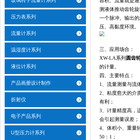
玻璃转子流量计系列
容积、流量就是通
测液体推动齿轮旋
压力表系列
一个脉冲。输出的
压、高黏度环境。
流量计系列
结构
三、应用场合：
温湿度计系列
XW-LA系列
圆
齿
液位计系列
的计量。
四、主要特点：
产品画册设计制作
1、流量测量与流
2、粘度愈大的介
折射仪
有利；
3、计量精度高，
电子产品系列
会引起测量误差；
4、体积小、重量轻
U型压力计系列
50：1；