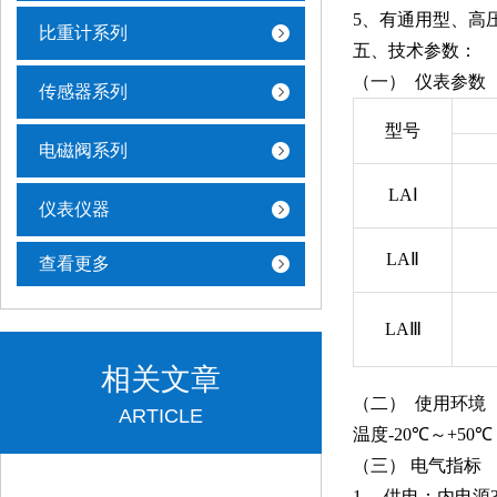
5、有通用型、高
比重计系列
五、技术参数：
（一）
仪表参数
传感器系列
型号
电磁阀系列
LA
Ⅰ
仪表仪器
LA
Ⅱ
查看更多
LA
Ⅲ
相关文章
（二）
使用环境
ARTICLE
温度
-20
℃～
+50
℃
（三）
电气指标
1
、
供电：内电源