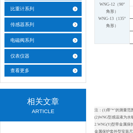
WNG-12（90°
比重计系列
角形）
WNG-13（135°
传感器系列
角形）
电磁阀系列
仪表仪器
查看更多
相关文章
注：(1)带"*"的测量范
ARTICLE
(2)WNG型感温液为
2.WNG(Y)型带金
金属保护套外型安装尺