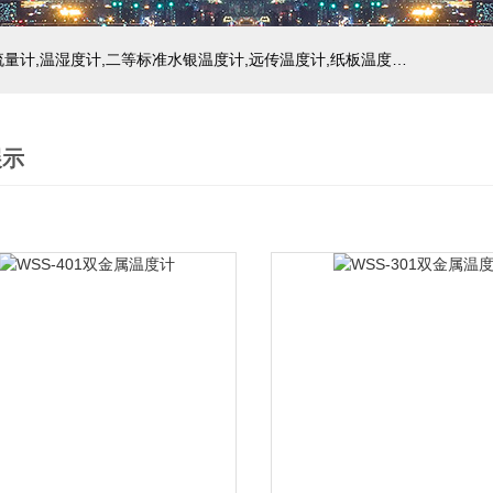
主营产品：玻璃温度计,双金属温度计,压力式温度计,压力表,流量计,温湿度计,二等标准水银温度计,远传温度计,纸板温度计,液位计
展示